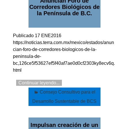
Anuncian Foro de
Corredores Biológicos de
la Península de B.C.
Publicado 17 ENE2016
https://noticias.terra.com.mx/mexico/estados/anun
cian-foro-de-corredores-biologicos-de-la-
peninsula-de-
bc,126ce5f53627ef5f40af7ae0d0cf2303ky8ecv6q.
html
Continuar leyendo...
Consejo Consultivo para el
Desarrollo Sustentable de BCS
Impulsan creación de un