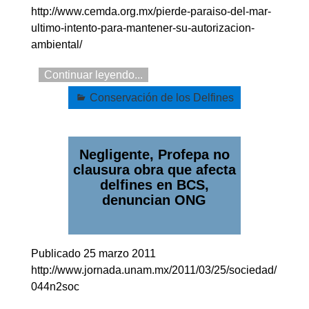
http://www.cemda.org.mx/pierde-paraiso-del-mar-
ultimo-intento-para-mantener-su-autorizacion-
ambiental/
Continuar leyendo...
Conservación de los Delfines
Negligente, Profepa no
clausura obra que afecta
delfines en BCS,
denuncian ONG
Publicado 25 marzo 2011
http://www.jornada.unam.mx/2011/03/25/sociedad/
044n2soc