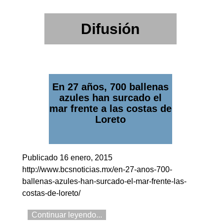
Difusión
En 27 años, 700 ballenas
azules han surcado el
mar frente a las costas de
Loreto
Publicado 16 enero, 2015
http://www.bcsnoticias.mx/en-27-anos-700-
ballenas-azules-han-surcado-el-mar-frente-las-
costas-de-loreto/
Continuar leyendo...