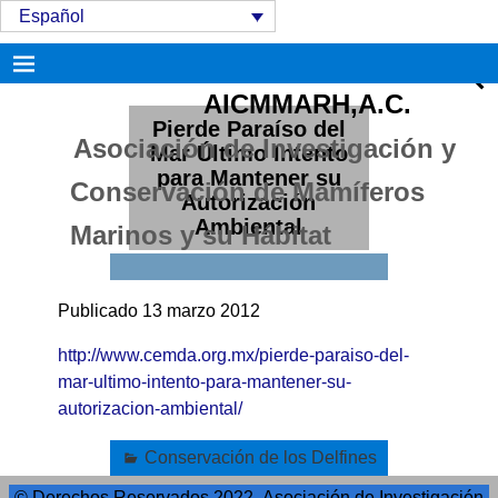
Español
AICMMARH,A.C.
Pierde Paraíso del
Asociación de Investigación y
Mar Último Intento
para Mantener su
Conservación de Mamíferos
Autorización
Ambiental
Marinos y su Hábitat
Publicado 13 marzo 2012
http://www.cemda.org.mx/pierde-paraiso-del-
mar-ultimo-intento-para-mantener-su-
autorizacion-ambiental/
Conservación de los Delfines
© Derechos Reservados 2022- Asociación de Investigación