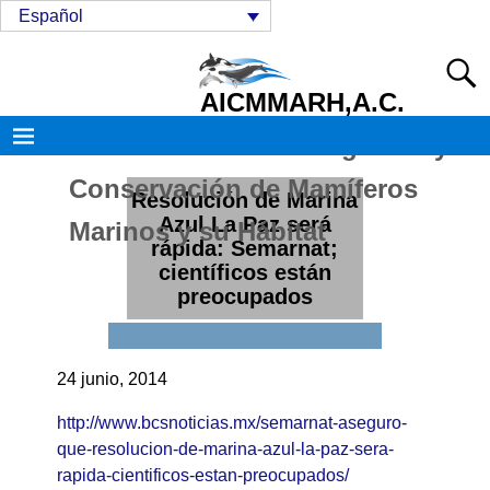
Español
AICMMARH,A.C.
Asociación de Investigación y
Conservación de Mamíferos
Resolución de Marina
Azul La Paz será
Marinos y su Hábitat
rápida: Semarnat;
científicos están
preocupados
24 junio, 2014
http://www.bcsnoticias.mx/semarnat-aseguro-
que-resolucion-de-marina-azul-la-paz-sera-
rapida-cientificos-estan-preocupados/